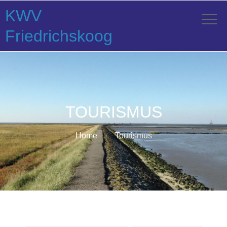
KWV
Friedrichskoog
TOURISMUS
Home
Tourismus