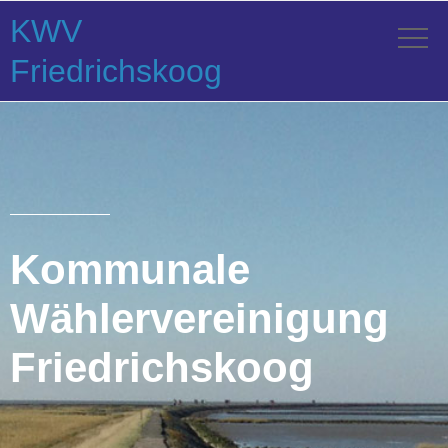
KWV
Friedrichskoog
Kommunale
Wählervereinigung
Friedrichskoog