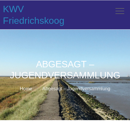
KWV
Friedrichskoog
ABGESAGT –
JUGENDVERSAMMLUNG
Home
Abgesagt – Jugendversammlung