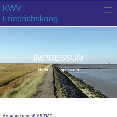
KWV
Friedrichskoog
IMPRESSUM
Home
Impressum
Angaben gemäß § 5 TMG: