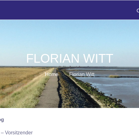
FLORIAN WITT
Home
Florian Witt
og
– Vorsitzender